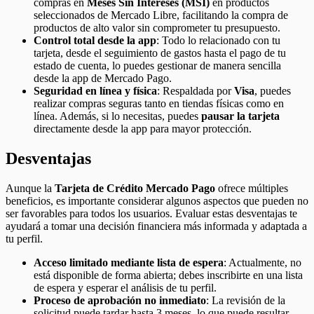
compras en
Meses Sin Intereses (MSI)
en productos
seleccionados de Mercado Libre, facilitando la compra de
productos de alto valor sin comprometer tu presupuesto.
Control total desde la app
: Todo lo relacionado con tu
tarjeta, desde el seguimiento de gastos hasta el pago de tu
estado de cuenta, lo puedes gestionar de manera sencilla
desde la app de Mercado Pago.
Seguridad en línea y física
: Respaldada por
Visa
, puedes
realizar compras seguras tanto en tiendas físicas como en
línea. Además, si lo necesitas, puedes
pausar la tarjeta
directamente desde la app para mayor protección.
Desventajas
Aunque la
Tarjeta de Crédito Mercado Pago
ofrece múltiples
beneficios, es importante considerar algunos aspectos que pueden no
ser favorables para todos los usuarios. Evaluar estas desventajas te
ayudará a tomar una decisión financiera más informada y adaptada a
tu perfil.
Acceso limitado mediante lista de espera
: Actualmente, no
está disponible de forma abierta; debes inscribirte en una lista
de espera y esperar el análisis de tu perfil.
Proceso de aprobación no inmediato
: La revisión de la
solicitud puede tardar hasta 3 meses, lo que puede resultar