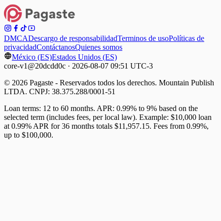
DMCA
Descargo de responsabilidad
Terminos de uso
Políticas de
privacidad
Contáctanos
Quienes somos
México (ES)
Estados Unidos (ES)
core-v1@20dcdd0c · 2026-08-07 09:51 UTC-3
© 2026 Pagaste - Reservados todos los derechos. Mountain Publish
LTDA. CNPJ: 38.375.288/0001-51
Loan terms: 12 to 60 months. APR: 0.99% to 9% based on the
selected term (includes fees, per local law). Example: $10,000 loan
at 0.99% APR for 36 months totals $11,957.15. Fees from 0.99%,
up to $100,000.