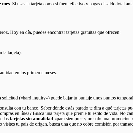
de mes
. Si usas la tarjeta como si fuera efectivo y pagas el saldo total a
eroz. Hoy en día, puedes encontrar tarjetas gratuitas que ofrecen:
 la tarjeta).
antidad en los primeros meses.
ada solicitud («hard inquiry») puede bajar tu puntaje unos puntos tempor
onsulta con tu banco. Saber dónde estás parado te dirá a qué tarjetas pu
pras en línea? Busca una tarjeta que premie tu estilo de vida. No cambies
e las
tarjetas sin anualidad
«para siempre» y no solo una promoción d
 visites tu país de origen, busca una que no cobre comisión por transac