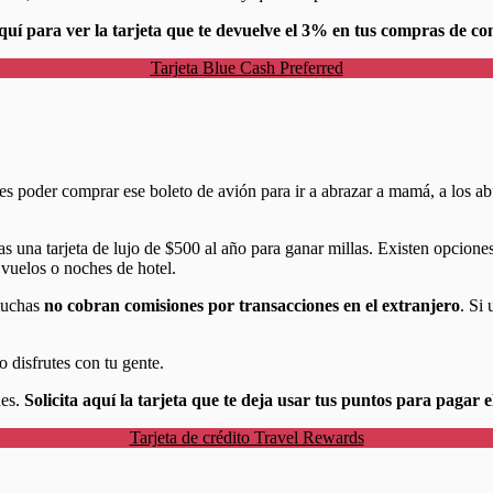
aquí para ver la tarjeta que te devuelve el 3% en tus compras de c
Tarjeta Blue Cash Preferred
 poder comprar ese boleto de avión para ir a abrazar a mamá, a los abu
as una tarjeta de lujo de $500 al año para ganar millas. Existen opcion
 vuelos o noches de hotel.
 muchas
no cobran comisiones por transacciones en el extranjero
. Si
o disfrutes con tu gente.
nes.
Solicita aquí la tarjeta que te deja usar tus puntos para pagar e
Tarjeta de crédito Travel Rewards