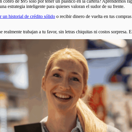
un cobro de $95 solo por tener un plástico en la cartera? Aprendemos rá
una estrategia inteligente para quienes valoran el sudor de su frente.
r un historial de crédito sólido
o recibir dinero de vuelta en tus compras
e realmente trabajan a tu favor, sin letras chiquitas ni costos sorpresa.