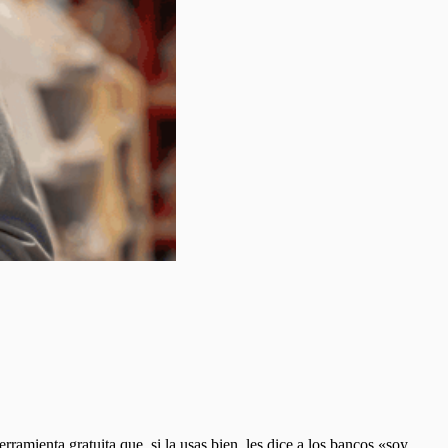
rramienta gratuita que, si la usas bien, les dice a los bancos «soy