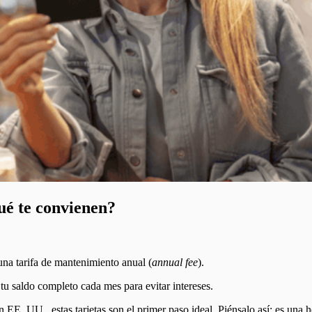
qué te convienen?
 una tarifa de mantenimiento anual (
annual fee
).
 tu saldo completo cada mes para evitar intereses.
E. UU., estas tarjetas son el primer paso ideal. Piénsalo así: es una he