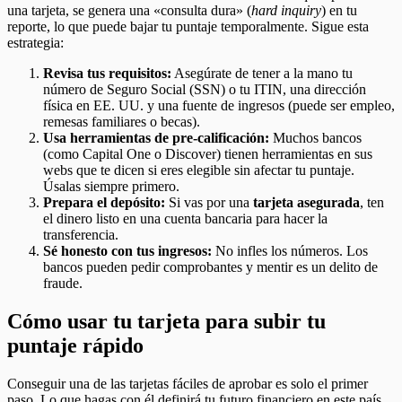
una tarjeta, se genera una «consulta dura» (
hard inquiry
) en tu
reporte, lo que puede bajar tu puntaje temporalmente. Sigue esta
estrategia:
Revisa tus requisitos:
Asegúrate de tener a la mano tu
número de Seguro Social (SSN) o tu ITIN, una dirección
física en EE. UU. y una fuente de ingresos (puede ser empleo,
remesas familiares o becas).
Usa herramientas de pre-calificación:
Muchos bancos
(como Capital One o Discover) tienen herramientas en sus
webs que te dicen si eres elegible sin afectar tu puntaje.
Úsalas siempre primero.
Prepara el depósito:
Si vas por una
tarjeta asegurada
, ten
el dinero listo en una cuenta bancaria para hacer la
transferencia.
Sé honesto con tus ingresos:
No infles los números. Los
bancos pueden pedir comprobantes y mentir es un delito de
fraude.
Cómo usar tu tarjeta para subir tu
puntaje rápido
Conseguir una de las tarjetas fáciles de aprobar es solo el primer
paso. Lo que hagas con él definirá tu futuro financiero en este país.