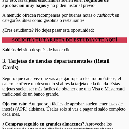
Por eso, las tarjetas estudiantiles suelen tener
requisitos de
aprobación muy bajos
y no piden historial previo.
A menudo ofrecen recompensas por buenas notas o
cashback
en
categorías útiles como gasolina o restaurantes.
¿Eres estudiante? No dejes pasar esta oportunidad:
SOLICITA TU TARJETA DE ESTUDIANTE AQUÍ
Saldrás del sitio después de hacer clic
3. Tarjetas de tiendas departamentales (Retail
Cards)
Seguro que cada vez que vas a pagar ropa o electrodomésticos, el
cajero te ofrece un descuento si abres la tarjeta de la tienda. Estas
tarjetas suelen ser más fáciles de obtener que una Visa o Mastercard
tradicional de un banco grande.
Ojo con esto:
Aunque son fáciles de aprobar, suelen tener tasas de
interés (APR) altísimas. Úsalas solo si vas a pagar el saldo completo
cada mes.
¿Compras seguido en grandes almacenes?
Aprovecha los