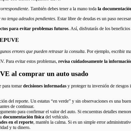
 correspondiente
. También debes tener a la mano toda
la documentación 
 y no tenga adeudos pendientes
. Estar libre de deudas es un paso necesar
ectos para evitar problemas futuros
. Así, disfrutarás de los beneficio
a REPUVE
lgunos errores que pueden retrasar la consulta
. Por ejemplo, escribir m
V. Para evitar estos problemas,
revisa cuidadosamente la información
VE al comprar un auto usado
me para tomar
decisiones informadas
y proteger tu inversión de riesgos 
ión del reporte. Un estatus “en verde” y sin observaciones es una bue
antes de continuar.
gumento para confirmar el valor del auto. Si encuentras detalles menore
la
documentación física
del vehículo.
ades en el reporte
, mantén la calma. Si es un simple error administrativ
idad y tu dinero.