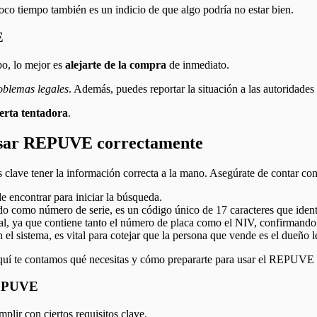
co tiempo también es un indicio de que algo podría no estar bien.
E
obo, lo mejor es
alejarte de la compra
de inmediato.
oblemas legales
. Además, puedes reportar la situación a las autoridades
ferta tentadora
.
 usar REPUVE correctamente
lave tener la información correcta a la mano. Asegúrate de contar con l
e encontrar para iniciar la búsqueda.
 como número de serie, es un código único de 17 caracteres que identif
, ya que contiene tanto el número de placa como el NIV, confirmando l
el sistema, es vital para cotejar que la persona que vende es el dueño le
aquí te contamos qué necesitas y cómo prepararte para usar el REPUVE
 REPUVE
plir con ciertos requisitos clave.