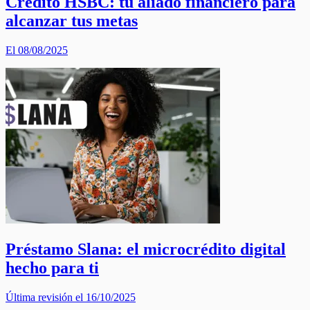
Crédito HSBC: tu aliado financiero para
alcanzar tus metas
El 08/08/2025
Préstamo Slana: el microcrédito digital
hecho para ti
Última revisión el 16/10/2025