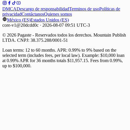
DMCA
Descargo de responsabilidad
Terminos de uso
Políticas de
privacidad
Contáctanos
Quienes somos
México (ES)
Estados Unidos (ES)
core-v1@20dcdd0c · 2026-08-07 09:51 UTC-3
© 2026 Pagaste - Reservados todos los derechos. Mountain Publish
LTDA. CNPJ: 38.375.288/0001-51
Loan terms: 12 to 60 months. APR: 0.99% to 9% based on the
selected term (includes fees, per local law). Example: $10,000 loan
at 0.99% APR for 36 months totals $11,957.15. Fees from 0.99%,
up to $100,000.